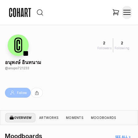
2
2
Followers
Following
อนุพงษ์ อินทนาม
@
anupo721233
Follow
OVERVIEW
ARTWORKS
MOMENTS
MOODBOARDS
Moodboards
SEE ALL >